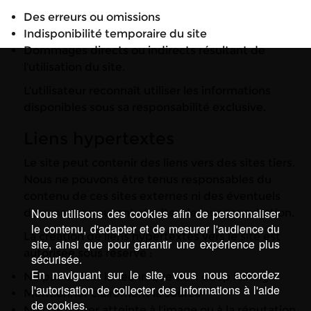
Des erreurs ou omissions
Indisponibilité temporaire du site
Dommages directs ou indirects résultant de
l’utilisation du site.
L’utilisateur reconnaît utiliser les informations
disponibles sous sa responsabilité exclusive.
Liens hypertextes
Le site peut contenir des liens vers des sites tiers.
Nous ne pouvons être tenus responsables du
contenu de ces sites externes ni des éventuels
Nous utilisons des cookies afin de personnaliser
dommages pouvant résulter de leur consultation.
le contenu, d'adapter et de mesurer l'audience du
La création de liens hypertextes vers le site est
site, ainsi que pour garantir une expérience plus
autorisée sous réserve :
sécurisée.
En naviguant sur le site, vous nous accordez
Ne pas utiliser la technique du « deep linking »
l'autorisation de collecter des informations à l'aide
Mentionner clairement la source
de cookies.
Ne pas porter atteinte à l’image ou à la réputation