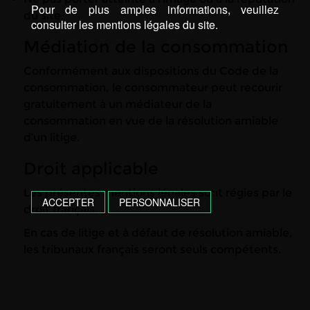
Pour de plus amples informations, veuillez
du site.
consulter les mentions légales du site.
Médiation de la consommation
Conformément aux dispositions du Code de la
consommation, le consommateur peut recourir
gratuitement à un médiateur de la
consommation en vue de la résolution amiable
d’un litige.
Droit applicable
Les présentes mentions légales sont régies par le
ACCEPTER
PERSONNALISER
droit français.
En cas de litige et à défaut de résolution amiable,
les tribunaux français seront seuls compétents.